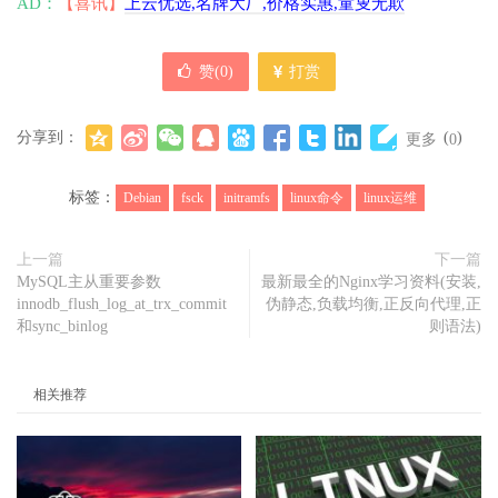
AD：
【喜讯】
上云优选,名牌大厂,价格实惠,童叟无欺
赞(
0
)
打赏
分享到：
(
)
更多
0
标签：
Debian
fsck
initramfs
linux命令
linux运维
上一篇
下一篇
MySQL主从重要参数
最新最全的Nginx学习资料(安装,
innodb_flush_log_at_trx_commit
伪静态,负载均衡,正反向代理,正
和sync_binlog
则语法)
相关推荐