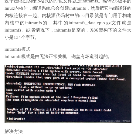
这个压缩过的cpio格式的打包文件就是initramfs。编译2.6版本的
linux内核时，编译系统总会创建initramfs，然后把它与编译好的
内核连接在一起。内核源代码树中的usr目录就是专门用于构建
内核中的initramfs的，其中的initramfs_data.cpio.gz文件就是
initramfs。缺省情况下，initramfs是空的，X86架构下的文件大
小是134个字节。
initramfs模式
initramfs模式是由无法正常关机、磁盘有坏道引起的。
解决方法