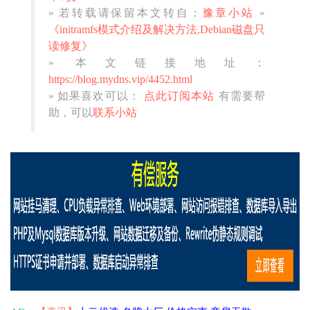
» 若转载请保留本文转自：
豫章小站
»
《initramfs模式介绍及解决方法,Debian磁盘只
读修复》
» 本文链接地址：
https://blog.mydns.vip/4452.html
» 如果喜欢可以：
点此订阅本站
有需要帮
助，可以
联系小站