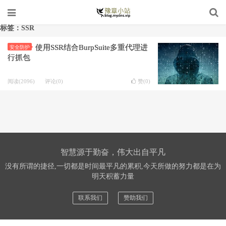
标签：SSR
使用SSR结合BurpSuite多重代理进
安全防护
行抓包
阅读(2096)
评论(0)
赞(
0
)
智慧源于勤奋，伟大出自平凡
没有所谓的捷径,一切都是时间最平凡的累积,今天所做的努力都是在为
明天积蓄力量
联系我们
赞助我们