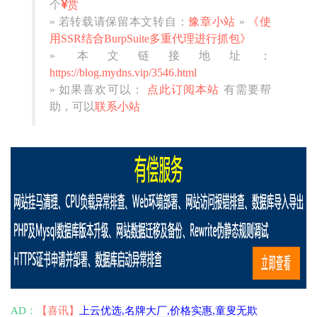
个
赏
» 若转载请保留本文转自：
豫章小站
»
《使
用SSR结合BurpSuite多重代理进行抓包》
» 本文链接地址：
https://blog.mydns.vip/3546.html
» 如果喜欢可以：
点此订阅本站
有需要帮
助，可以
联系小站
AD：
【喜讯】
上云优选,名牌大厂,价格实惠,童叟无欺