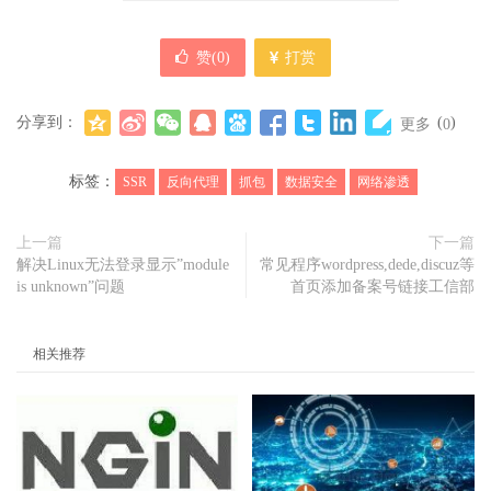
赞(
0
)
打赏
分享到：
(
)
更多
0
标签：
SSR
反向代理
抓包
数据安全
网络渗透
上一篇
下一篇
解决Linux无法登录显示”module
常见程序wordpress,dede,discuz等
is unknown”问题
首页添加备案号链接工信部
相关推荐