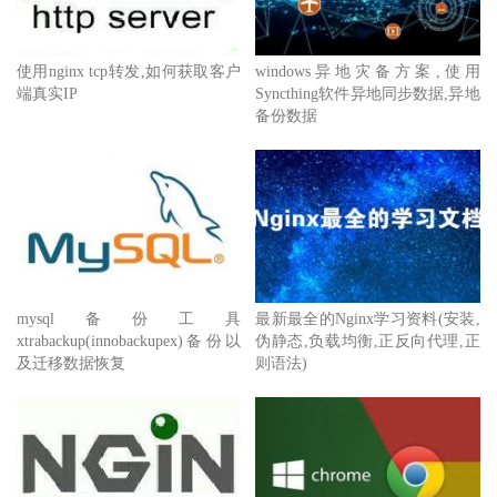
使用nginx tcp转发,如何获取客户
windows异地灾备方案,使用
端真实IP
Syncthing软件异地同步数据,异地
备份数据
mysql备份工具
最新最全的Nginx学习资料(安装,
xtrabackup(innobackupex)备份以
伪静态,负载均衡,正反向代理,正
及迁移数据恢复
则语法)