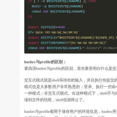
if
[
!
-
d $HISTDIR
/
$
{
LOGNAME
}
];
then
  mkdir 
-
p $HISTDIR
/
$
{
LOGNAME
}
  chmod 
300
 $HISTDIR
/
$
{
LOGNAME
}
fi
export
 HISTSIZE
=
4000
DT
=
`date +%Y-%m-%d_%H:%M:%S`
export
 HISTFILE
=
"$HISTDIR/${LOGNAME}/${USER_IP}.
export
 HISTTIMEFORMAT
=
"[%Y.%m.%d %H:%M:%S]"
chmod 
600
 $HISTDIR
/
$
{
LOGNAME
}
/*.history* 2>/dev/
bashrc与profile的区别：
要搞清bashrc与profile的区别，首先要弄明白什么是交互式shel
交互式模式就是shell等待你的输入，并且执行你提交
模式也是大多数用户非常熟悉的：登录、执行一些命令、签
一种模式：非交互式模式。在这种模式下，shell不
读到文件的结尾，shell也就终止了。
bashrc与profile都用于保存用户的环境信息，bashrc用于非