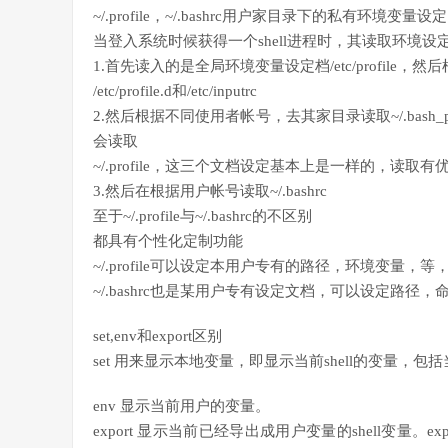
~/.profile，~/.bashrc用户家目录下的私有环境变量设定
当登入系统时候获得一个shell进程时，其读取环境设
1.首先读入的是全局环境变量设定档/etc/profil
/etc/profile.d和/etc/inputrc
2.然后根据不同使用者帐号，去其家目录读取~/.bash_pr
会读取
~/.profile，这三个文档设定基本上是一样的，读取有
3.然后在根据用户帐号读取~/.bashrc
至于~/.profile与~/.bashrc的不区别
都具有个性化定制功能
~/.profile可以设定本用户专有的路径，环境变量
~/.bashrc也是某用户专有设定文档，可以设定路径，命令
set,env和export区别
set 用来显示本地变量，即显示当前shell的变量，
env 显示当前用户的变量。
export 显示当前已经导出成用户变量的shell变量。ex