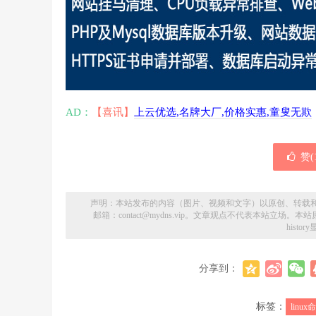
AD：
【喜讯】
上云优选,名牌大厂,价格实惠,童叟无欺
赞(
声明：本站发布的内容（图片、视频和文字）以原创、转载
邮箱：contact@mydns.vip。文章观点不代表本站立
hist
分享到：
标签：
linux