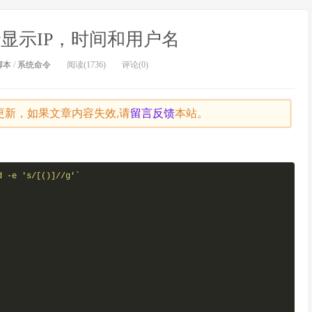
tory显示IP，时间和用户名
l脚本
/
系统命令
阅读(1736)
评论(0)
天未更新，如果文章内容失效,请
留言
反馈
本站。
d -e 's/[()]//g'`