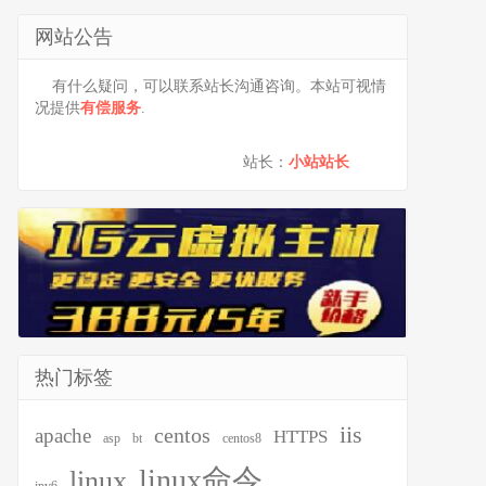
网站公告
有什么疑问，可以联系站长沟通咨询。本站可视情
况提供
有偿服务
.
站长：
小站站长
热门标签
iis
centos
apache
HTTPS
asp
bt
centos8
linux命令
linux