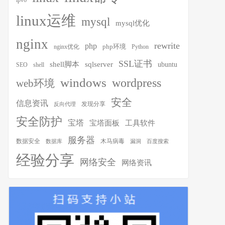
ipv6
linux运维
mysql
mysql优化
nginx
rewrite
php
php环境
nginx优化
Python
SSL证书
shell脚本
sqlserver
ubuntu
SEO
shell
windows
wordpress
web环境
安全
信息资讯
发现分享
反向代理
安全防护
宝塔
宝塔面板
工具软件
服务器
木马病毒
数据安全
数据库
漏洞
百度搜索
经验分享
网络安全
网络资讯