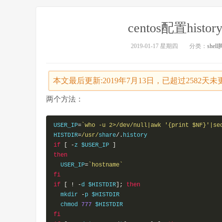
centos配置his
2019-01-17 星期四
分类：
shel
本文最后更新:2019年7月13日，已超过2582
两个方法：
USER_IP
=
`who -u 2>/dev/null|awk '{print $NF}'|se
HISTDIR
=
/usr/
share
/.
if
[
-
z $USER_IP 
]
then
  USER_IP
=
`hostname`
fi
if
[
!
-
d $HISTDIR
];
then
  mkdir 
-
p $HISTDIR

  chmod 
777
fi