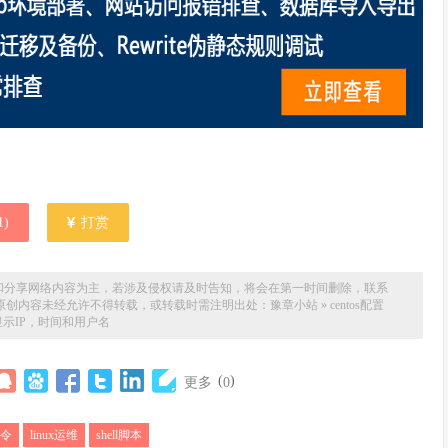
1
)
打赏
和分享网络内容为主，若涉及侵权请及时告知，将会在第一时间删除，联系
场。本站原创内容未经允许不得转载，或转载时需注明出处：
豫章小站
»
centos配置
ory显示IP，时间和用户名
(
)
更多
0
命令
linux运维
shell脚本