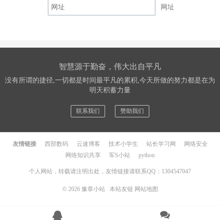
网址
智慧源于勤奋，伟大出自平凡
没有所谓的捷径,一切都是时间最平凡的累积,今天所做的努力都是在为
明天积蓄力量
联系我们
赞助我们
友情链接
西部数码
云速博客
技术小学生
站长学习网
网络安全
网络知识共享
军S小站
python
个人网站，转载请注明出处，友情链接请联系QQ：1304547047
© 2026
豫章小站
本站友链
网站地图