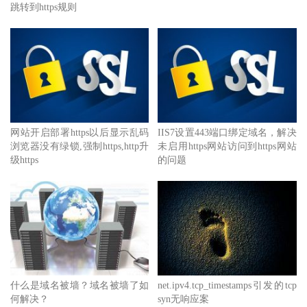
跳转到https规则
网站开启部署https以后显示乱码
IIS7设置443端口绑定域名，解决
浏览器没有绿锁,强制https,http升
未启用https网站访问到https网站
级https
的问题
什么是域名被墙？域名被墙了如
net.ipv4.tcp_timestamps引发的tcp
何解决？
syn无响应案