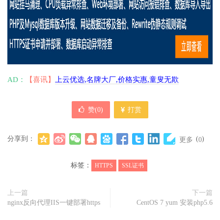
AD：
【喜讯】
上云优选,名牌大厂,价格实惠,童叟无欺
赞(
0
)
打赏
分享到：
(
)
更多
0
标签：
HTTPS
SSL证书
上一篇
下一篇
nginx反向代理IIS一键部署https
CentOS 7 yum 安装php5.6