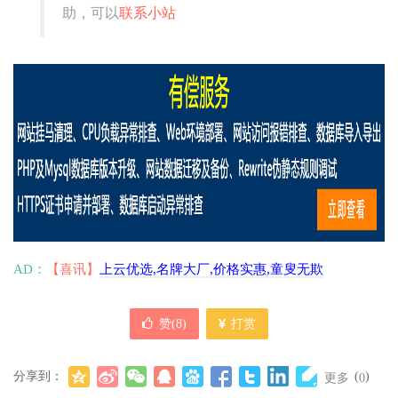
助，可以
联系小站
AD：
【喜讯】
上云优选,名牌大厂,价格实惠,童叟无欺
赞(
8
)
打赏
分享到：
(
)
更多
0