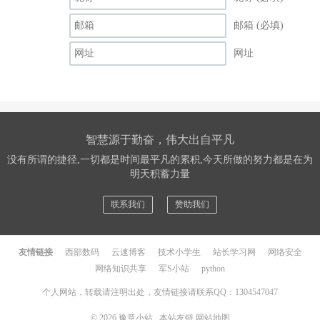
邮箱 (必填)
网址
智慧源于勤奋，伟大出自平凡
没有所谓的捷径,一切都是时间最平凡的累积,今天所做的努力都是在为
明天积蓄力量
联系我们
赞助我们
友情链接
西部数码
云速博客
技术小学生
站长学习网
网络安全
网络知识共享
军S小站
python
个人网站，转载请注明出处，友情链接请联系QQ：1304547047
© 2026
豫章小站
本站友链
网站地图