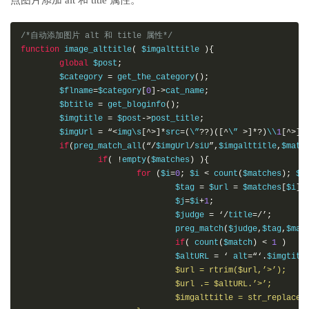
/*自动添加图片 alt 和 title 属性*/
function
 image_alttitle
(
 $imgalttitle 
){
global
 $post
;
        $category 
=
 get_the_category
();
        $flname
=
$category
[
0
]->
cat_name
;
        $btitle 
=
 get_bloginfo
();
        $imgtitle 
=
 $post
->
post_title
;
        $imgUrl 
=
“<
img\s
[^>]*
src
=(
\”
??)([^
\” 
>]*?)
\\
1
[^>]*
if
(
preg_match_all
(“/
$imgUrl
/
siU
”,
$imgalttitle
,
$matc
if
(
!
empty
(
$matches
)
){
for
(
$i
=
0
;
 $i 
<
 count
(
$matches
);
 $i
                                $tag 
=
 $url 
=
 $matches
[
$i
][
                                $j
=
$i
+
1
;
                                $judge 
=
‘/
title
=/’;
                                preg_match
(
$judge
,
$tag
,
$mat
if
(
 count
(
$match
)
<
1
)
                                $altURL 
=
‘
 alt
=“‘.
$imgtitl
                                $url = rtrim($url,’>’);

                                $url .= $altURL.’>’;

                                $imgalttitle = str_replace($