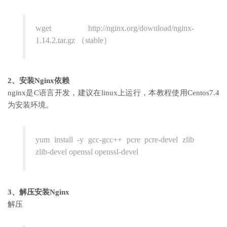
wget http://nginx.org/download/nginx-
1.14.2.tar.gz （stable）
2、安装Nginx依赖
nginx是C语言开发，建议在linux上运行，本教程使用Centos7.4
为安装环境。
yum install -y gcc-gcc++ pcre pcre-devel zlib
zlib-devel openssl openssl-devel
3、解压安装Nginx
解压