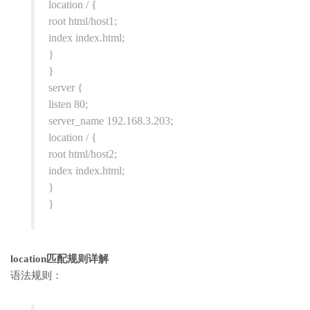
location / {
root html/host1;
index index.html;
}
}
server {
listen 80;
server_name 192.168.3.203;
location / {
root html/host2;
index index.html;
}
}
location匹配规则详解
语法规则：