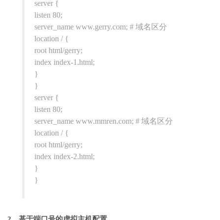
server {
listen 80;
server_name www.gerry.com; # 域名区分
location / {
root html/gerry;
index index-1.html;
}
}
server {
listen 80;
server_name www.mmren.com; # 域名区分
location / {
root html/gerry;
index index-2.html;
}
}
2、基于端口号的虚拟主机配置