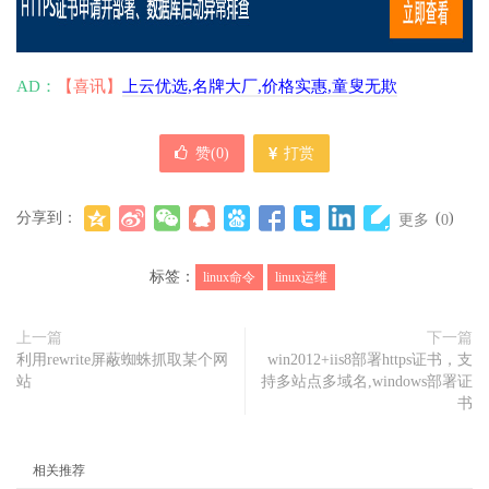
AD：
【喜讯】
上云优选,名牌大厂,价格实惠,童叟无欺
赞(
0
)
打赏
分享到：
(
)
更多
0
标签：
linux命令
linux运维
上一篇
下一篇
利用rewrite屏蔽蜘蛛抓取某个网
win2012+iis8部署https证书，支
站
持多站点多域名,windows部署证
书
相关推荐