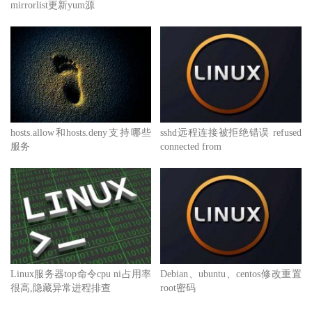
mirrorlist更新yum源
hosts.allow和hosts.deny支持哪些
sshd远程连接被拒绝错误 refused
服务
connected from
Linux服务器top命令cpu ni占用率
Debian、ubuntu、centos修改重置
很高,隐藏异常进程排查
root密码