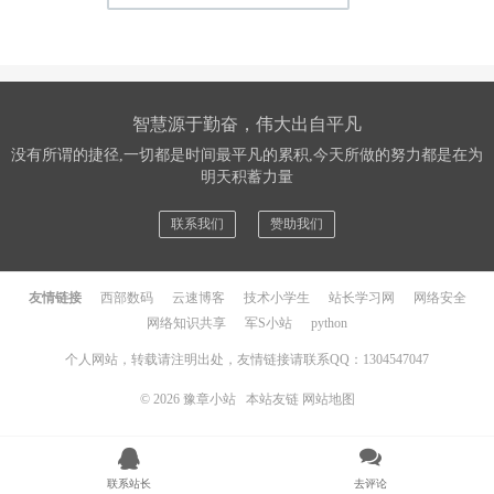
智慧源于勤奋，伟大出自平凡
没有所谓的捷径,一切都是时间最平凡的累积,今天所做的努力都是在为
明天积蓄力量
联系我们
赞助我们
友情链接
西部数码
云速博客
技术小学生
站长学习网
网络安全
网络知识共享
军S小站
python
个人网站，转载请注明出处，友情链接请联系QQ：1304547047
© 2026
豫章小站
本站友链
网站地图
联系站长
去评论