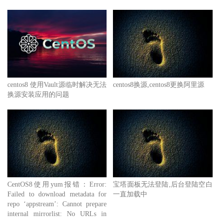
centos8 使用Vault源临时解决无法
centos8换源,centos8更换阿里源
换源安装应用的问题
CentOS8使用yum报错：Error:
宝塔面板无法登陆,后台登陆空白
Failed to download metadata for
一直加载中
repo ‘appstream’: Cannot prepare
internal mirrorlist: No URLs in