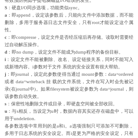
有效预防例如手提电脑磁盘I/O错误的发生。
S
：硬盘I/O同步选项，功能类似sync。
a
：即append，设定该参数后，只能向文件中添加数据，而不能
删除，多用于服务器日志文件安全，只有root才能设定这个属
性。
c
：即compresse，设定文件是否经压缩后再存储。读取时需要经
过自动解压操作。
d
：即no dump，设定文件不能成为dump程序的备份目标。
i
：设定文件不能被删除、改名、设定链接关系，同时不能写入
或新增内容。i参数对于文件 系统的安全设置有很大帮助。
j
：即journal，设定此参数使得当通过 mount参数：data=ordered
或者 data=writeback 挂 载的文件系统，文件在写入时会先被记
录(在journal中)。如果filesystem被设定参数为 data=journal，则
该参数自动失效。
s
：保密性地删除文件或目录，即硬盘空间被全部收回。
u
：与s相反，当设定为u时，数据内容其实还存在磁盘中，可以
用于undeletion.
各参数选项中常用到的是a和i。a选项强制只可添加不可删除，
多用于日志系统的安全设定。而i是更为严格的安全设定，只有