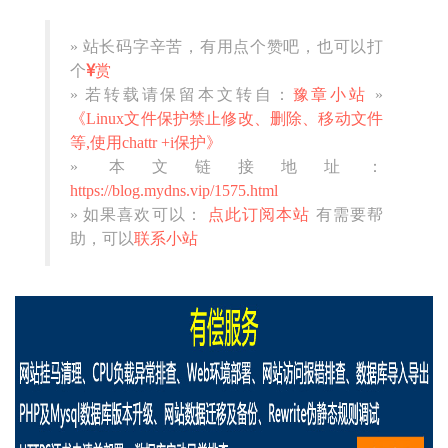
» 站长码字辛苦，有用点个赞吧，也可以打
个
赏
» 若转载请保留本文转自：
豫章小站
»
《Linux文件保护禁止修改、删除、移动文件
等,使用chattr +i保护》
» 本文链接地址：
https://blog.mydns.vip/1575.html
» 如果喜欢可以：
点此订阅本站
有需要帮
助，可以
联系小站