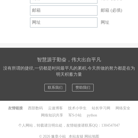
邮箱 (必填)
网址
智慧源于勤奋，伟大出自平凡
没有所谓的捷径,一切都是时间最平凡的累积,今天所做的努力都是在为
明天积蓄力量
联系我们
赞助我们
友情链接
西部数码
云速博客
技术小学生
站长学习网
网络安全
网络知识共享
军S小站
python
个人网站，转载请注明出处，友情链接请联系QQ：1304547047
© 2026
豫章小站
本站友链
网站地图