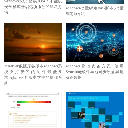
windows系统 错误1084：不能以
安全模式开启这项服务的解决办
windows批量绑定ipv6脚本,批量
法
绑定ip方法
sqlserver数据库各版本windows系
windows异地灾备方案,使用
统支持安装的硬件最低要
Syncthing软件异地同步数据,异地
求,sqlserver各版本支持的操作系
备份数据
统