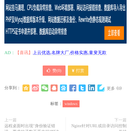
AD：
【喜讯】
上云优选,名牌大厂,价格实惠,童叟无欺
赞(
0
)
打赏
分享到：
(
)
更多
0
标签：
windows
上一篇
下一篇
远程桌面时出现“身份验证错
Nginx针对URL或目录访问控制