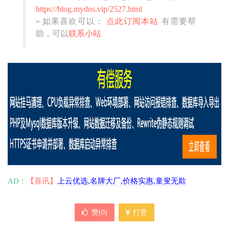
https://blog.mydns.vip/2527.html
» 如果喜欢可以：
点此订阅本站
有需要帮
助，可以
联系小站
AD：
【喜讯】
上云优选,名牌大厂,价格实惠,童叟无欺
赞(
0
)
打赏