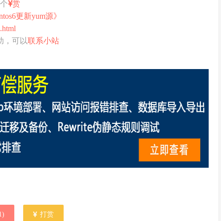
打个
赏
ntos6更新yum源》
.html
助，可以
联系小站
1
)
打赏