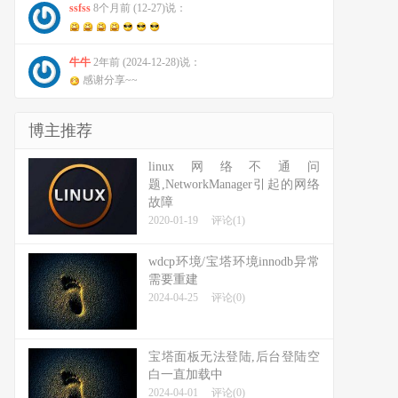
ssfss
8个月前 (12-27)说：
牛牛
2年前 (2024-12-28)说：
感谢分享~~
博主推荐
linux网络不通问
题,NetworkManager引起的网络
故障
2020-01-19
评论(1)
wdcp环境/宝塔环境innodb异常
需要重建
2024-04-25
评论(0)
宝塔面板无法登陆,后台登陆空
白一直加载中
2024-04-01
评论(0)