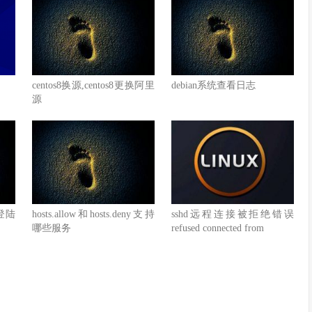
centos8换源,centos8更换阿里
debian系统查看日志
源
登陆
hosts.allow和hosts.deny支持
sshd远程连接被拒绝错误
哪些服务
refused connected from