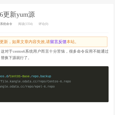
os6更新yum源
系统命令
阅读(1354)
评论(0)
天未更新，如果文章内容失效,请
留言
反馈
本站。
，这对于centos6系统用户而言十分苦恼，很多命令应用不能通过
，替换下源就行了。
pos
.
d
/
CentOS
-
Base
.
repo
.
backup

/file.kangle.odata.cc/repo/Centos-6.repo
angle.odata.cc/repo/epel-6.repo