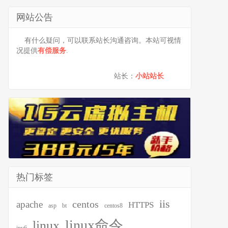
网站公告
有什么疑问，可以联系站长沟通咨询。本站可视情
况提供
有偿服务
.
站长：
小站站长
热门标签
iis
centos
apache
HTTPS
asp
bt
centos8
linux命令
linux