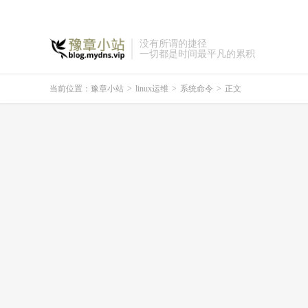
没有所谓的捷径
一切都是时间最平凡的累积
当前位置：
豫章小站
>
linux运维
>
系统命令
>
正文