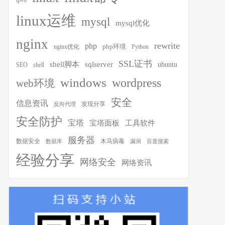
ipv6
linux运维
mysql
mysql优化
nginx
rewrite
php
php环境
nginx优化
Python
SSL证书
shell脚本
sqlserver
ubuntu
SEO
shell
windows
wordpress
web环境
安全
信息资讯
发现分享
反向代理
安全防护
宝塔
宝塔面板
工具软件
服务器
木马病毒
数据安全
数据库
漏洞
百度搜索
经验分享
网络安全
网络资讯