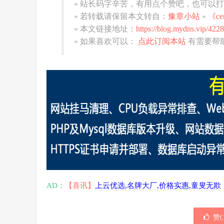
» 站长码字辛苦，有用点个赞吧，也可以
» 若转载请保留本文转自：
豫章小站
»
《ce
» 本文链接地址：
https://blog.mydns.vip/4228
» 如果喜欢可以：
点此订阅本站
有需要帮
AD：
【喜讯】
上云优选,名牌大厂,价格实惠,童叟无欺
赞(