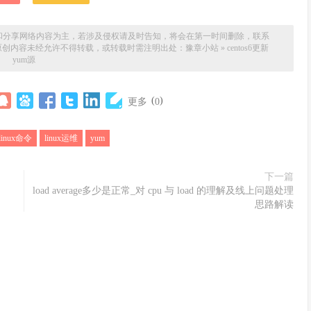
和分享网络内容为主，若涉及侵权请及时告知，将会在第一时间删除，联系
场。本站原创内容未经允许不得转载，或转载时需注明出处：
豫章小站
»
centos6更新
yum源
(
)
更多
0
linux命令
linux运维
yum
下一篇
load average多少是正常_对 cpu 与 load 的理解及线上问题处理
思路解读