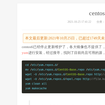
cent
2021-10-25 17:41:22
分类：
本文最后更新:2021年10月25日，已超过1749
centos6已经停止更新维护了，各大镜像也不提供了
yum
进行安装，经过搜寻，找到了目前尚且可用的源
cd 
/
etc
/
yum
.
repos
.
d
/
mv 
/
etc
/
yum
.
repos
.
d
/
CentOS
-
Base
.
repo 
/
etc
/
yum
.
re
wget 
-
O 
/
etc
/
yum
.
repos
.
d
/
CentOS
-
Base
.
repo http
:
/
wget 
-
O 
/
etc
/
yum
.
repos
.
d
/
epel
.
repo http
:
//file.k
yum clean all

yum makecache