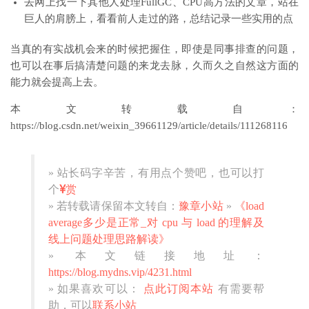
去网上找一下其他人处理FullGC、CPU高方法的文章，站在
巨人的肩膀上，看看前人走过的路，总结记录一些实用的点
当真的有实战机会来的时候把握住，即使是同事排查的问题，
也可以在事后搞清楚问题的来龙去脉，久而久之自然这方面的
能力就会提高上去。
本文转载自：
https://blog.csdn.net/weixin_39661129/article/details/111268116
» 站长码字辛苦，有用点个赞吧，也可以打
个
赏
» 若转载请保留本文转自：
豫章小站
»
《load
average多少是正常_对 cpu 与 load 的理解及
线上问题处理思路解读》
» 本文链接地址：
https://blog.mydns.vip/4231.html
» 如果喜欢可以：
点此订阅本站
有需要帮
助，可以
联系小站