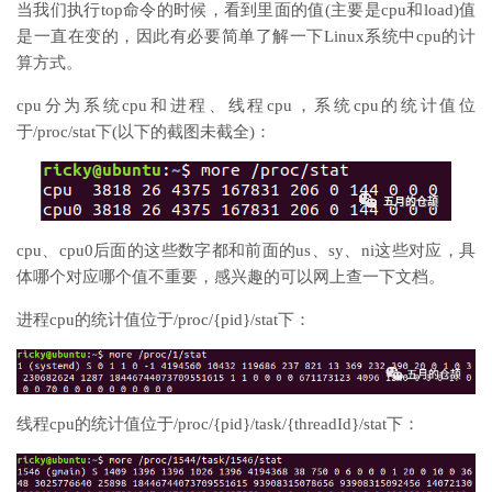
当我们执行top命令的时候，看到里面的值(主要是cpu和load)值
是一直在变的，因此有必要简单了解一下Linux系统中cpu的计
算方式。
cpu分为系统cpu和进程、线程cpu，系统cpu的统计值位
于/proc/stat下(以下的截图未截全)：
cpu、cpu0后面的这些数字都和前面的us、sy、ni这些对应，具
体哪个对应哪个值不重要，感兴趣的可以网上查一下文档。
进程cpu的统计值位于/proc/{pid}/stat下：
线程cpu的统计值位于/proc/{pid}/task/{threadId}/stat下：