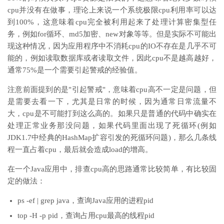
cpu并没有在做事，理论上来说一个系统极限cpu利用率可以达
到100%，这意味着cpu完全被利用起来了处理计算密集型任
务，例如for循环、md5加密、new对象等等。但是实际不可能出
现这种情况，因为应用程序中不消耗cpu的IO不存在是几乎不可
能的，例如读取数据库或者读取文件，因此cpu不是越高越好，
通常75%是一个需要引起警戒的经验值。
注意前面提到的是"引起警戒"，意味着cpu高不一定是问题，但
是需要去看一下，尤其是日常的时候，因为通常日常流量不
大，cpu是不可能打到这么高的。如果只是普通的代码中确实在
处理正常业务那没问题，如果代码里面出现了死循环(例如
JDK1.7中经典的HashMap扩容引发的死循环问题)，那么几条线
程一直占着cpu，最后就会造成load的增高。
在一个Java应用中，排查cpu高的思路通常比较简单，有比较固
定的做法：
ps -ef | grep java，查询Java应用的进程pid
top -H -p pid，查询占用cpu最高的线程pid