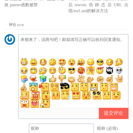
效 putenv函数被禁
启rewrite伪静态后URL出
现/eurl.axd的解决方法
评论
抢沙发
提交评论
昵称 (必填)