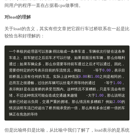
间用户的程序一直在占据着cpu做事情。
对load的理解
关于load的含义，其实有些文章把它跟行车过桥联系在一起是比
较恰当和好理解的：
一个单核的处理器可以形象得比喻成一条单车道，车辆依次行驶在这条单
车道上，前车驶过之后后车才可以行驶。如果前面没有车辆，那么你顺利
通过；如果车辆众多，那么你需要等待前车通过之后才可以通过。因此，
需要些特定的代号表示目前的车流情况，例如：
·等于
0.00
，表示目
前桥面上没有任何的车流。实际上这种情况
0.00
和
1.00
之间是相同的，
总而言之很通畅，过往的车辆可以丝毫不用等待的通过
·等于
1.00
，
表示刚好是在这座桥的承受范围内。这种情况不算糟糕，只是车流会有些
堵，不过这种情况可能会造成交通越来越慢
·大于
1.00
，那么说明这
座桥已经超出负荷，交通严重的拥堵。那么情况有多糟糕?
例如
2.00
的
情况说明车流已经超出了桥所能承受的一倍，那么将有多余过桥一倍的车
辆正在焦急的等待
但是比喻终归是比喻，从比喻中我们了解了，load表示的是系统