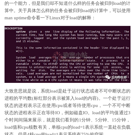
的一个能力，但是我们却不知道什么样的任务会被归到load的计
算中。关于具体怎么样的任务会被归到load的计算中，可以使用
man uptime命令看一下Linux对于load的解释：
大致意思就是说，系统load是处于运行状态或者不可中断状态的
进程的平均数(标红部分表示被算入load的内容)。一个处于运行
状态的进程表示正在使用cpu或者等待使用cpu，一个不可中断
状态的进程表示正在等待IO，例如磁盘IO。load的平均值通过3
个时间间隔来展示，就是我们看到的1分钟、5分钟、15分钟，
load值和cpu核数有关，单核cpu的load=1表示系统一直处在负载
状态，但是4核cpu的load=1表示系统有75%的空闲。