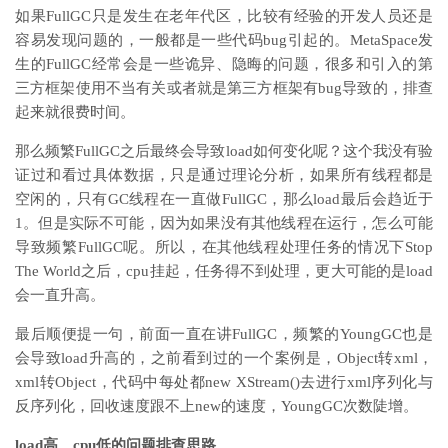
如果FullGC只是发生在老年代区，比较有经验的开发人员还是
容易发现问题的，一般都是一些代码bug引起的。MetaSpace发
生的FullGC经常会是一些诡异、隐晦的问题，很多和引入的第
三方框架使用不当有关或者就是第三方框架有bug导致的，排查
起来就很费时间。
那么频繁FullGC之后最终会导致load如何变化呢？这个我没有验
证过和看过具体数据，只是通过理论分析，如果所有线程都是
空闲的，只有GC线程在一直做FullGC，那么load最后会趋近于
1。但是实际不可能，因为如果没有其他线程在运行，怎么可能
导致频繁FullGC呢。所以，在其他线程处理任务的情况下Stop
The World之后，cpu挂起，任务得不到处理，更大可能的是load
会一直升高。
最后顺便提一句，前面一直在讲FullGC，频繁的YoungGC也是
会导致load升高的，之前看到过的一个案例是，Object转xml，
xml转Object，代码中每处都new XStream()去进行xml序列化与
反序列化，回收速度跟不上new的速度，YoungGC次数陡增。
load高、cpu低的问题排查思路