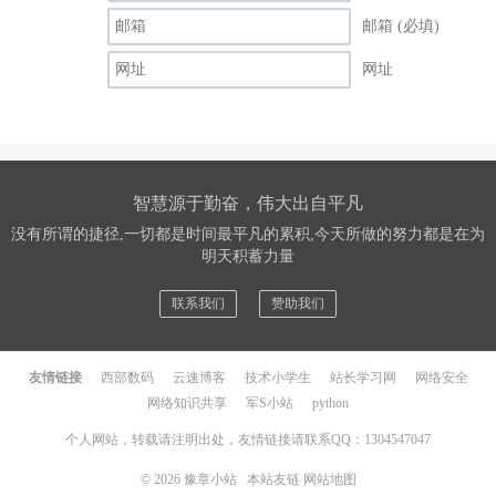
邮箱 (必填)
网址
智慧源于勤奋，伟大出自平凡
没有所谓的捷径,一切都是时间最平凡的累积,今天所做的努力都是在为
明天积蓄力量
联系我们
赞助我们
友情链接
西部数码
云速博客
技术小学生
站长学习网
网络安全
网络知识共享
军S小站
python
个人网站，转载请注明出处，友情链接请联系QQ：1304547047
© 2026
豫章小站
本站友链
网站地图