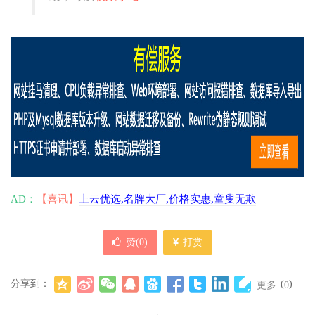
AD：
【喜讯】
上云优选,名牌大厂,价格实惠,童叟无欺
赞(
0
)
打赏
分享到：
(
)
更多
0