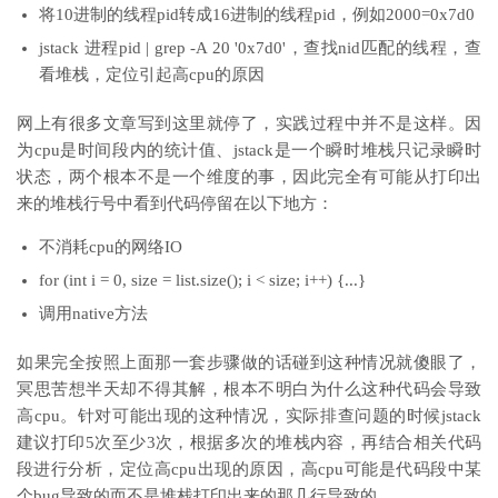
将10进制的线程pid转成16进制的线程pid，例如2000=0x7d0
jstack 进程pid | grep -A 20 '0x7d0'，查找nid匹配的线程，查
看堆栈，定位引起高cpu的原因
网上有很多文章写到这里就停了，实践过程中并不是这样。因
为cpu是时间段内的统计值、jstack是一个瞬时堆栈只记录瞬时
状态，两个根本不是一个维度的事，因此完全有可能从打印出
来的堆栈行号中看到代码停留在以下地方：
不消耗cpu的网络IO
for (int i = 0, size = list.size(); i < size; i++) {...}
调用native方法
如果完全按照上面那一套步骤做的话碰到这种情况就傻眼了，
冥思苦想半天却不得其解，根本不明白为什么这种代码会导致
高cpu。针对可能出现的这种情况，实际排查问题的时候jstack
建议打印5次至少3次，根据多次的堆栈内容，再结合相关代码
段进行分析，定位高cpu出现的原因，高cpu可能是代码段中某
个bug导致的而不是堆栈打印出来的那几行导致的。