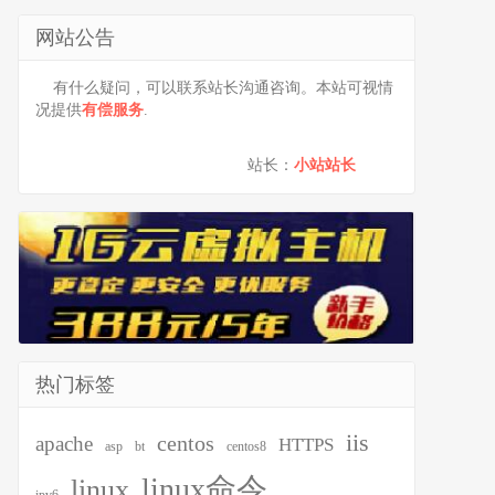
网站公告
有什么疑问，可以联系站长沟通咨询。本站可视情
况提供
有偿服务
.
站长：
小站站长
热门标签
iis
centos
apache
HTTPS
asp
bt
centos8
linux命令
linux