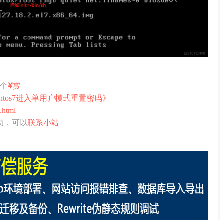
打个
赏
entos7进入单用户模式重置密码》
.html
助，可以
联系小站