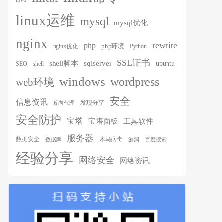
ipv6
linux运维
mysql
mysql优化
nginx
rewrite
php
php环境
nginx优化
Python
SSL证书
shell脚本
sqlserver
ubuntu
SEO
shell
windows
wordpress
web环境
安全
信息资讯
发现分享
反向代理
安全防护
宝塔
宝塔面板
工具软件
服务器
木马病毒
数据安全
数据库
漏洞
百度搜索
经验分享
网络安全
网络资讯