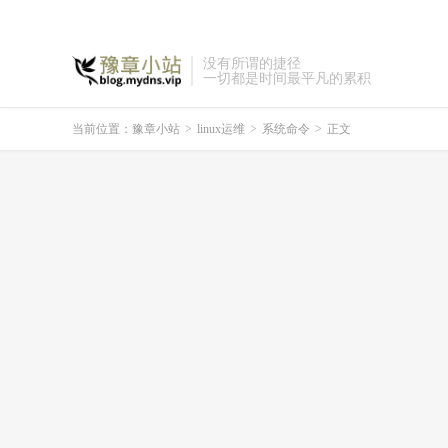
没有所谓的捷径
一切都是时间最平凡的累积
当前位置：
豫章小站
>
linux运维
>
系统命令
>
正文