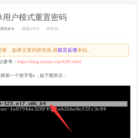
进入单用户模式重置密码
系统命令
阅读(1415)
评论(0)
天未更新，如果文章内容失效,请
留言
反馈
本站。
可以参考：
https://blog.mydns.vip/4281.html
选择第一个按字母e，如下图所示：