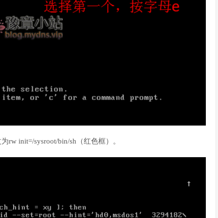
t=/sysroot/bin/sh（红色框）。