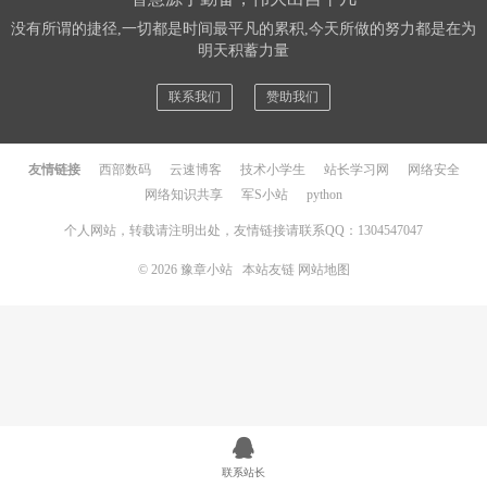
没有所谓的捷径,一切都是时间最平凡的累积,今天所做的努力都是在为
明天积蓄力量
联系我们
赞助我们
友情链接
西部数码
云速博客
技术小学生
站长学习网
网络安全
网络知识共享
军S小站
python
个人网站，转载请注明出处，友情链接请联系QQ：1304547047
© 2026
豫章小站
本站友链
网站地图
联系站长