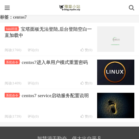
标签：centos7
宝塔面板无法登陆,后台登陆空白一
Web环境
直加载中
阅读(1760)
评论(0)
赞(
0
)
centos7进入单用户模式重置密码
系统命令
阅读(1409)
评论(0)
赞(
0
)
centos7 service启动服务配置说明
系统命令
阅读(1739)
评论(0)
赞(
0
)
智慧源于勤奋，伟大出自平凡