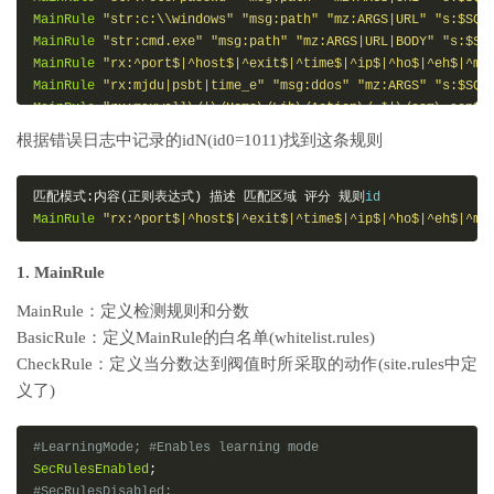
MainRule
"str:c:\\windows"
"msg:path"
"mz:ARGS|URL"
"s:$SQL
MainRule
"str:cmd.exe"
"msg:path"
"mz:ARGS|URL|BODY"
"s:$SQ
MainRule
"rx:^port$|^host$|^exit$|^time$|^ip$|^ho$|^eh$|^ma
MainRule
"rx:mjdu|psbt|time_e"
"msg:ddos"
"mz:ARGS"
"s:$SQL
MainRule
"rx:maxwell\/|\/Home\/Lib\/Action\/.*|\/sam\.asp$"
MainRule
"str:pingback.ping"
"msg:wp-ddos"
"mz:BODY"
"s:$SQ
根据错误日志中记录的idN(id0=1011)找到这条规则
MainRule
"rx:Y21kJ10pOw==|base64_decode\(|Remote_server|72C
MainRule
"rx:\.ph|\.asp"
"msg:asp/php file upload!"
"mz:FIL
MainRule
"rx:@eval\("
"msg:attcode"
"mz:BODY"
"s:$SQL:8"
 id
匹配模式:内容(正则表达式)
描述
匹配区域
评分
规则
MainRule
"rx:(php|asp)#"
"msg:phpcms"
"mz:$BODY_VAR_X:info\
MainRule
"rx:^port$|^host$|^exit$|^time$|^ip$|^ho$|^eh$|^ma
MainRule
"str:select"
"msg:phpcms"
"mz:$BODY_VAR_X:password
MainRule
"rx:(asp|php);|^/(?!.*_mssql/).*\.(bak)|^/((?!cgi-
1. MainRule
MainRule
"rx:\.(exe|com|bat)$"
"msg:exe file upload!"
"mz:F
MainRule：定义检测规则和分数
BasicRule：定义MainRule的白名单(whitelist.rules)
CheckRule：定义当分数达到阀值时所采取的动作(site.rules中定
义了)
#LearningMode; #Enables learning mode
SecRulesEnabled
;
#SecRulesDisabled;