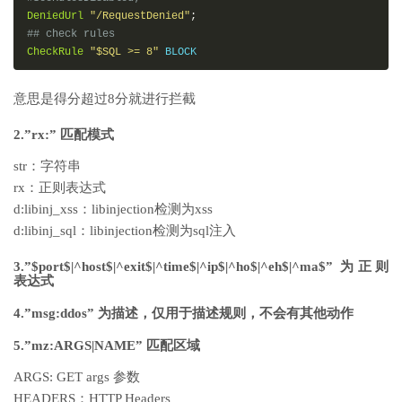
DeniedUrl
"/RequestDenied"
;
## check rules
CheckRule
"$SQL >= 8"
 BLOCK
意思是得分超过8分就进行拦截
2.”rx:” 匹配模式
str：字符串
rx：正则表达式
d:libinj_xss：libinjection检测为xss
d:libinj_sql：libinjection检测为sql注入
3.”$port$|^host$|^exit$|^time$|^ip$|^ho$|^eh$|^ma$” 为正则
表达式
4.”msg:ddos” 为描述，仅用于描述规则，不会有其他动作
5.”mz:ARGS|NAME” 匹配区域
ARGS: GET args 参数
HEADERS：HTTP Headers