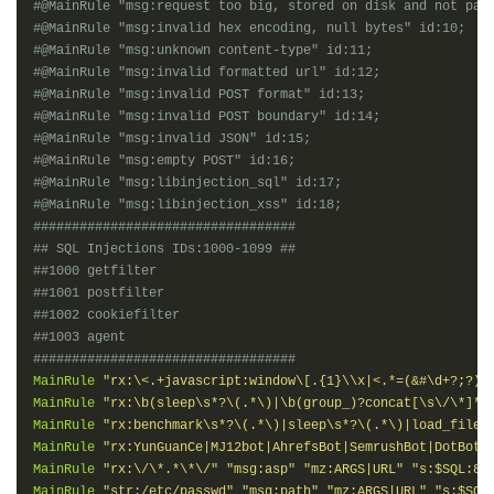
#@MainRule "msg:request too big, stored on disk and not par
#@MainRule "msg:invalid hex encoding, null bytes" id:10;
#@MainRule "msg:unknown content-type" id:11;
#@MainRule "msg:invalid formatted url" id:12;
#@MainRule "msg:invalid POST format" id:13;
#@MainRule "msg:invalid POST boundary" id:14;
#@MainRule "msg:invalid JSON" id:15;
#@MainRule "msg:empty POST" id:16;
#@MainRule "msg:libinjection_sql" id:17;
#@MainRule "msg:libinjection_xss" id:18;
##################################
## SQL Injections IDs:1000-1099 ##
##1000 getfilter
##1001 postfilter
##1002 cookiefilter
##1003 agent
##################################
MainRule
"rx:\<.+javascript:window\[.{1}\\x|<.*=(&#\d+?;?)+
MainRule
"rx:\b(sleep\s*?\(.*\)|\b(group_)?concat[\s\/\*]*?
MainRule
"rx:benchmark\s*?\(.*\)|sleep\s*?\(.*\)|load_file\
MainRule
"rx:YunGuanCe|MJ12bot|AhrefsBot|SemrushBot|DotBot|
MainRule
"rx:\/\*.*\*\/"
"msg:asp"
"mz:ARGS|URL"
"s:$SQL:8"
MainRule
"str:/etc/passwd"
"msg:path"
"mz:ARGS|URL"
"s:$SQL