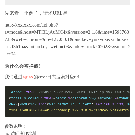
先来看一个例子，请求URL是：
http://xxx.xxx.com/api.php?
a=mode&host=MTI3LjAuMC4x&version=2.1.6&time=1598768
735&web=Chrome&ip=127.0.0.1&randkey=ynikvux&xinhukey
=c2f8b1ba&authorkey=we0me03&aukey=rock20202&sysnum=2
acc94
为什么会被拦截?
我们通过
nginx
的error日志搜索对应url
[
error
]
28583
#28583: *603145128 NAXSI_FMT: ip=192.168.1.100
&
total_blocked
=
179048
&
block
=
1
&
cscore0
=
$SQL
&
score0
=
9
&
zone0
=
A
ARGS
|
NAME
&
id2
=
1011
&
var_name2
=
ip
,
 client
:
192.168
.
1.100
,
 ser
time=1598768735&web=Chrome&ip=127.0.0.1&randkey=ynikvux&xin
参数说明：
ip: 访问者IP地址