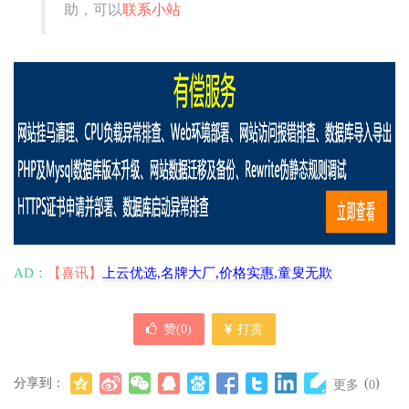
助，可以
联系小站
AD：
【喜讯】
上云优选,名牌大厂,价格实惠,童叟无欺
赞(
0
)
打赏
分享到：
(
)
更多
0