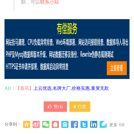
助，可以
联系小站
AD：
【喜讯】
上云优选,名牌大厂,价格实惠,童叟无欺
赞(
4
)
打赏
分享到：
(
)
更多
0