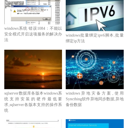
windows系统 错误1084：不能以
安全模式开启这项服务的解决办
windows批量绑定ipv6脚本,批量
法
绑定ip方法
sqlserver数据库各版本windows系
windows异地灾备方案,使用
统支持安装的硬件最低要
Syncthing软件异地同步数据,异地
求,sqlserver各版本支持的操作系
备份数据
统