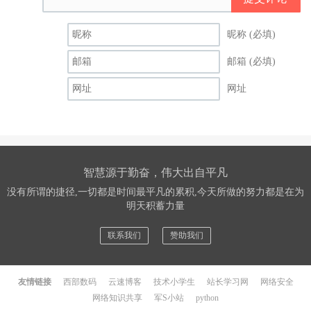
昵称 (必填)
邮箱 (必填)
网址
智慧源于勤奋，伟大出自平凡
没有所谓的捷径,一切都是时间最平凡的累积,今天所做的努力都是在为
明天积蓄力量
联系我们
赞助我们
友情链接
西部数码
云速博客
技术小学生
站长学习网
网络安全
网络知识共享
军S小站
python