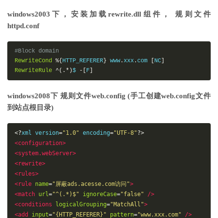
windows2003下，安装加载rewrite.dll组件， 规则文件
httpd.conf
#Block domain 
RewriteCond
%{
HTTP_REFERER
}
 www
.
xxx
.
com 
[
NC
]
RewriteRule
^(.*)
$ 
-[
F
]
windows2008下 规则文件web.config (手工创建web.config文件
到站点根目录)
<?
xml version
=
"1.0"
 encoding
=
"UTF-8"
?>
<configuration>
<system.webServer>
<rewrite>
<rules>
<rule
name
=
"屏蔽ads.acesse.com访问"
>
<match
url
=
"^(.*)$"
ignoreCase
=
"false"
/>
<conditions
logicalGrouping
=
"MatchAll"
>
<add
input
=
"{HTTP_REFERER}"
pattern
=
"www.xxx.com"
/>