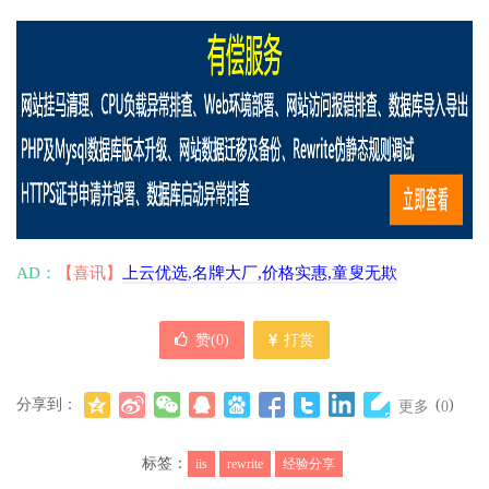
AD：
【喜讯】
上云优选,名牌大厂,价格实惠,童叟无欺
赞(
0
)
打赏
分享到：
(
)
更多
0
标签：
iis
rewrite
经验分享