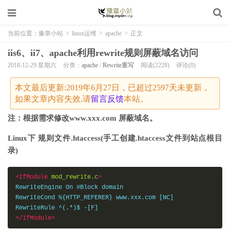
当前位置：
豫章小站
>
linux运维
>
apache
>
正文
iis6、ii7、apache利用rewrite规则屏蔽域名访问
2018-12-29 星期六
分类：
apache
/
Rewrite重写
阅读(2228)
评论(0)
本文最后更新:2019年6月27日，已超过2597天未更新，
如果文章内容失效,请
留言
反馈
本站。
注：根据需求修改www.xxx.com 屏蔽域名。
Linux下 规则文件.htaccess(手工创建.htaccess文件到站点根目
录)
<IfModule
mod_
rewrite
.
c
>
RewriteEngine On #Block domain 

RewriteCond %{HTTP_REFERER} www.xxx.com [NC] 

</IfModule>