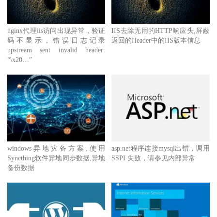
nginx代理iis访问出现异常，验证
IIS去除无用的HTTP响应头,屏蔽
码不显示，错误日志记录
返回的Header中的IIS版本信息
upstream sent invalid header:
“\x20…”
windows异地灾备方案,使用
asp.net程序连接mysql出错，调用
Syncthing软件异地同步数据,异地
SSPI 失败，请参见内部异常
备份数据