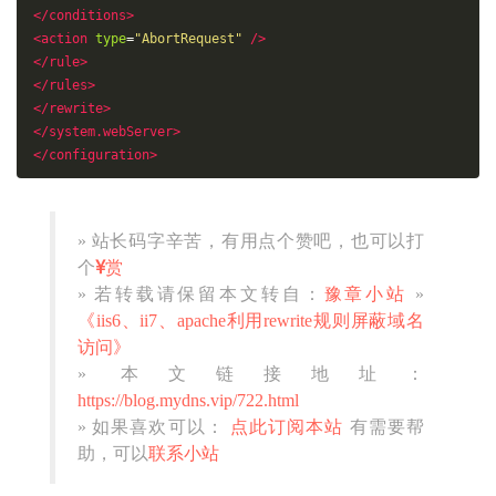
</conditions>
<action
type
=
"AbortRequest"
/>
</rule>
</rules>
</rewrite>
</system.webServer>
</configuration>
» 站长码字辛苦，有用点个赞吧，也可以打
个
赏
» 若转载请保留本文转自：
豫章小站
»
《iis6、ii7、apache利用rewrite规则屏蔽域名
访问》
» 本文链接地址：
https://blog.mydns.vip/722.html
» 如果喜欢可以：
点此订阅本站
有需要帮
助，可以
联系小站