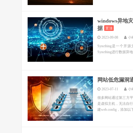
windows异
据
置顶
2023-09-08
小
Syncthing是
Syncthing进行数据异地同步
网站低危漏洞通过
2023-07-11
小
很多网站通过第三方
是虚拟主机，无法自行处
建web.config，添加以