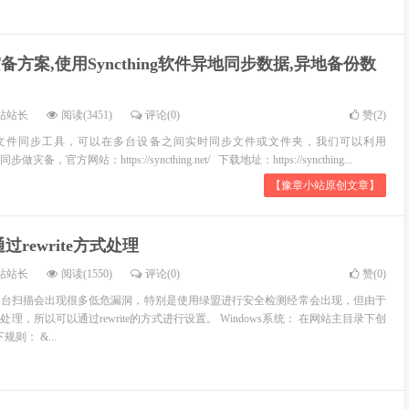
地灾备方案,使用Syncthing软件异地同步数据,异地备份数
站站长
阅读(3451)
评论(0)
赞(
2
)
一个开源文件同步工具，可以在多台设备之间实时同步文件或文件夹，我们可以利用
做灾备，官方网站：https://syncthing.net/ 下载地址：https://syncthing...
【豫章小站原创文章】
rewrite方式处理
站站长
阅读(1550)
评论(0)
赞(
0
)
平台扫描会出现很多低危漏洞，特别是使用绿盟进行安全检测经常会出现，但由于
理，所以可以通过rewrite的方式进行设置。 Windows系统： 在网站主目录下创
下规则： &...