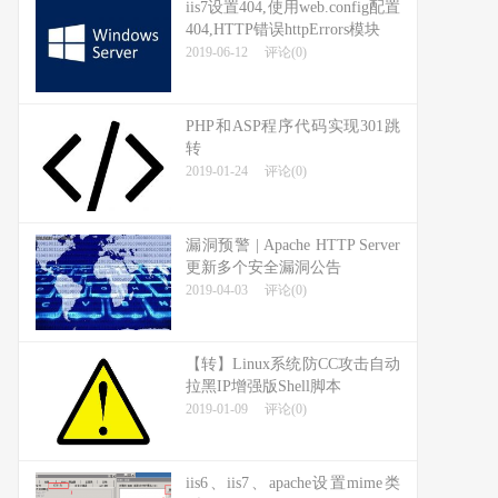
iis7设置404,使用web.config配置
404,HTTP错误httpErrors模块
2019-06-12
评论(0)
PHP和ASP程序代码实现301跳
转
2019-01-24
评论(0)
漏洞预警 | Apache HTTP Server
更新多个安全漏洞公告
2019-04-03
评论(0)
【转】Linux系统防CC攻击自动
拉黑IP增强版Shell脚本
2019-01-09
评论(0)
iis6、iis7、apache设置mime类