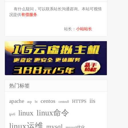
有什么疑问，可以联系站长沟通咨询。本站可视情
况提供
有偿服务
.
站长：
小站站长
热门标签
iis
centos
apache
HTTPS
asp
bt
centos8
linux命令
linux
ipv6
linux运维
mysql
mysql优化