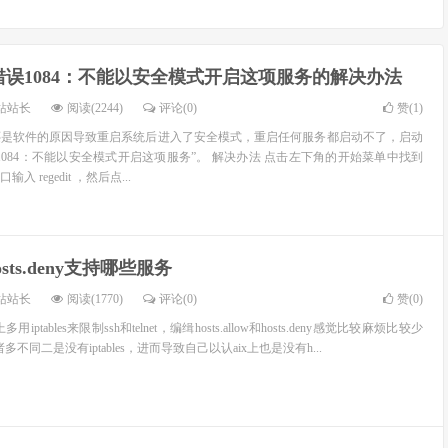
统 错误1084：不能以安全模式开启这项服务的解决办法
站站长
阅读(2244)
评论(0)
赞(
1
)
还是软件的原因导致重启系统后进入了安全模式，重启任何服务都启动不了，启动
1084：不能以安全模式开启这项服务”。 解决办法 点击左下角的开始菜单中找到
 regedit ，然后点...
和hosts.deny支持哪些服务
站站长
阅读(1770)
评论(0)
赞(
0
)
用iptables来限制ssh和telnet，编缉hosts.allow和hosts.deny感觉比较麻烦比较少
有诸多不同二是没有iptables，进而导致自己以认aix上也是没有h...