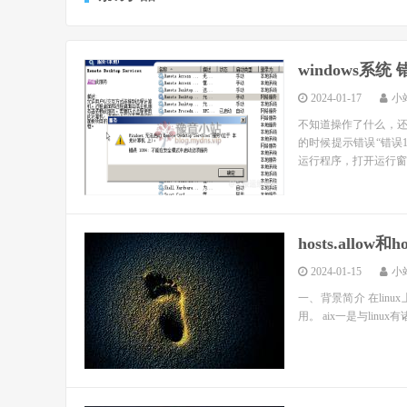
windows系
2024-01-17
小
不知道操作了什么，
的时候提示错误“错误
运行程序，打开运行窗口输入
hosts.allow
2024-01-15
小
一、背景简介 在linux上多
用。 aix一是与linux