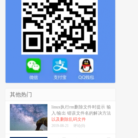
其他热门
linux执行rm删除文件时提示 输
入/输出 错误文件名的解决方法
以及删除乱码文件
2019-08-21
评论(0)