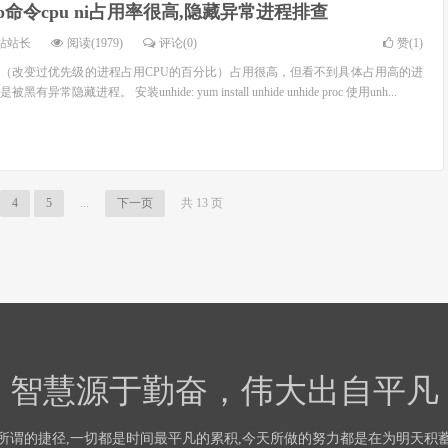
top命令cpu ni占用率很高,隐藏异常进程排查
站站长
阅读(1979)
评论(0)
赞(
1
)
u ni （改变过优先级的进程占用CPU的百分比）占用很高，但看不到具体占用高的进
隐藏进程。 安装unhide: yum install unhide unhide proc 使用unh...
4
5
...
下一页
共 13 页
智慧源于勤奋，伟大出自平凡
所谓的捷径,一切都是时间最平凡的累积,今天所做的努力都是在为明天积