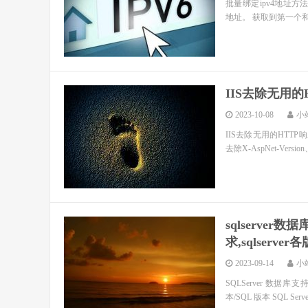
批量绑定ipv4地址方法 以绑定19
地址。 获取到第一个和最
IIS去除无用的
2023-10-08
小
IIS去除无用的HTTP
去除X-AspNet-Version、
sqlserve
求,sqlserv
2023-09-14
小
SQLServer 数据库
本/SQL 版本 SQL Server 2