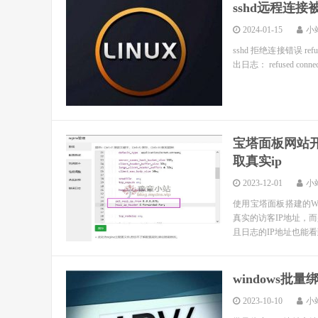
sshd远程连接被拒绝
2024-01-15
小
sshd 拒绝连接错误 ref
出日志： refused co
宝塔面板网站开
取真实ip
2023-12-01
小
使用宝塔面板搭建的W
真实的访客IP地址，
且日志的IP地址也能看到
windows批量
2023-10-10
小