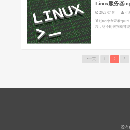
Linux服务器
2023-07-04
小
通过top命令查看cp
程，这个时候判断可能是被黑有异常
上一页
1
2
3
没有