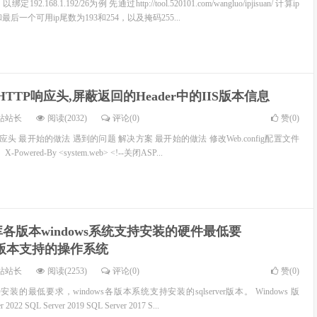
2.168.1.192/26为例 先通过http://tool.520101.com/wangluo/ipjisuan/ 计算ip
后一个可用ip尾数为193和254，以及掩码255...
HTTP响应头,屏蔽返回的Header中的IIS版本信息
站站长
阅读(2032)
评论(0)
赞(
0
)
响应头 最开始的做法 遇到的问题 解决方案 最开始的做法 修改Web.config配置文件
X-Powered-By <system.web> <!--关闭ASP...
r数据库各版本windows系统支持安装的硬件最低要
er各版本支持的操作系统
站站长
阅读(2253)
评论(0)
赞(
0
)
支持安装的最低要求，windows各版本系统支持安装的sqlserver版本。 Windows 版
022 SQL Server 2019 SQL Server 2017 S...