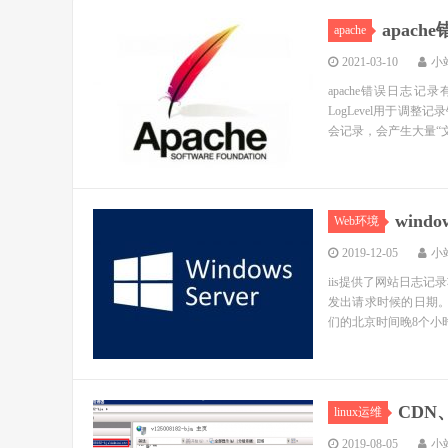
apac
apache
2021-03-10
小
apache错误日
LogLevel用于调整
会记录，会产生大量“文件
win
Web环境
2019-12-05
小
iis提供了网站日志记
发出请求时候的日期。
们的北京时间晚8个小时。 s
CDN
linux运维
2019-08-05
小