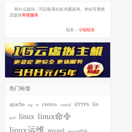
有什么疑问，可以联系站长沟通咨询。本站可视情
况提供
有偿服务
.
站长：
小站站长
热门标签
iis
centos
apache
HTTPS
asp
bt
centos8
linux命令
linux
ipv6
linux运维
mysql
mysql优化