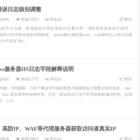
he错误日志级别调整
站站长
阅读(2262)
评论(0)
赞(
0
)
志记录有好几个分级，根据级别不同记录的日志量不同，消耗系统资源也不相同，
记录错误日志中的信息的详细程度。 apache默认级别是warn，warn级别以上的日志都
不存在”的e...
dows服务器IIS日志字段解释说明
站站长
阅读(2257)
评论(0)
赞(
0
)
录功能，字段较多，只有了解这些字段的意思才能选择自己需要记录的信息。 date :
 time: 发出请求时候的时间。注意：默认情况下这个时间是格林威治时间，比我
-sit...
、高防IP、WAF等代理服务器获取访问者真实IP
站站长
阅读(2862)
评论(0)
赞(
1
)