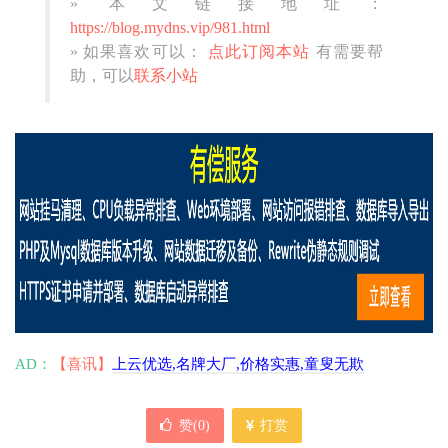
» 本文链接地址：
https://blog.mydns.vip/981.html
» 如果喜欢可以：
点此订阅本站
有需要帮
助，可以
联系小站
AD：
【喜讯】
上云优选,名牌大厂,价格实惠,童叟无欺
赞(
0
)
打赏