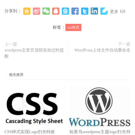
分享到：
(
)
更多
0
标签：
css样式
上一篇
下一篇
wordpress文章页顶部添加过时提
WordPress上传文件自动重命名
醒
相关推荐
CSS样式实现Logo扫光特效
知更鸟wordpress主题logo扫光特