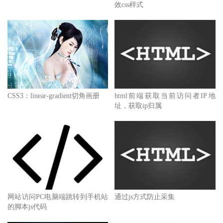
效css样式
CSS3：linear-gradient切角画册
html前端获取当前访问者IP地
址，获取ip归属
网站访问PC电脑端跳转到手机站
通过js方式防止采集
的脚本js代码