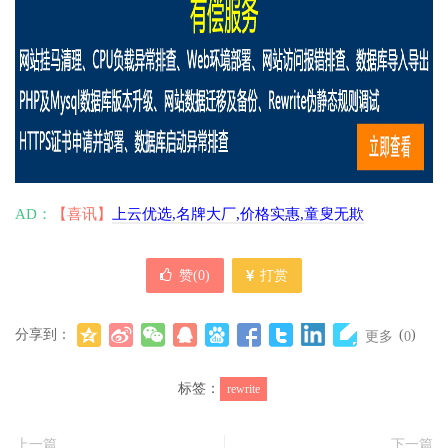
AD：
【喜讯】
上云优选,名牌大厂,价格实惠,童叟无欺
赞(
0
)
打赏
分享到：
(
)
更多
0
标签：
rewrite
上一篇
下一篇