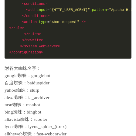
<conditions>
<add
input
=
"{HTTP_USER_AGENT}"
pattern
=
"Apache-Http
</conditions>
<action
type
=
"AbortRequest"
/>
</rule>
</rules>
</rewrite>
</system.webServer>
</configuration>
附各大蜘蛛名字：
google蜘蛛：googlebot
百度蜘蛛：baiduspider
yahoo蜘蛛：slurp
alexa蜘蛛：ia_archiver
msn蜘蛛：msnbot
bing蜘蛛：bingbot
altavista蜘蛛：scooter
lycos蜘蛛：lycos_spider_(t-rex)
alltheweb蜘蛛：fast-webcrawler