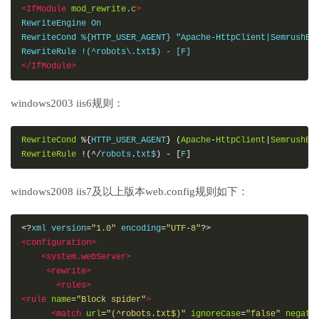
<IfModule
mod_rewrite
.
c
>
RewriteEngine On

RewriteCond %{HTTP_USER_AGENT} "Apache-HttpClient|SemrushBo
</IfModule>
windows2003 iis6规则：
RewriteCond
%{
HTTP_USER_AGENT
}
(
Apache
-
HttpClient
|
SemrushBo
RewriteRule
!(^/
robots
.
txt$
)
-
[
F
]
windows2008 iis7及以上版本web.config规则如下：
<?
xml version
=
"1.0"
 encoding
=
"UTF-8"
?>
<configuration>
<system.webServer>
<rewrite>
<rules>
<rule
name
=
"Block spider"
>
<match
url
=
"(^robots.txt$)"
ignoreCase
=
"false"
negate