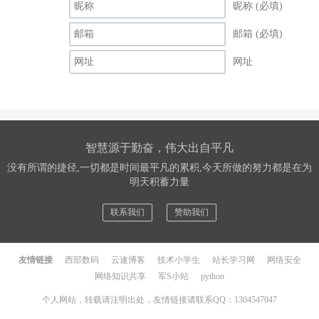
昵称 (必填)
邮箱 (必填)
网址
智慧源于勤奋，伟大出自平凡
没有所谓的捷径,一切都是时间最平凡的累积,今天所做的努力都是在为
明天积蓄力量
联系我们
赞助我们
友情链接
西部数码
云速博客
技术小学生
站长学习网
网络安全
网络知识共享
军S小站
python
个人网站，转载请注明出处，友情链接请联系QQ：1304547047