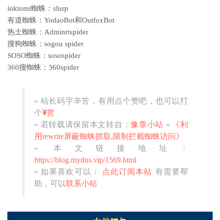
inktomi蜘蛛：slurp
有道蜘蛛：YodaoBot和OutfoxBot
热土蜘蛛：Adminrtspider
搜狗蜘蛛：sogou spider
SOSO蜘蛛：sosospider
360搜蜘蛛：360spider
» 站长码字辛苦，有用点个赞吧，也可以打
个
赏
» 若转载请保留本文转自：
豫章小站
»
《利
用rewrite屏蔽蜘蛛抓取,限制拦截蜘蛛访问》
» 本文链接地址：
https://blog.mydns.vip/1569.html
» 如果喜欢可以：
点此订阅本站
有需要帮
助，可以
联系小站