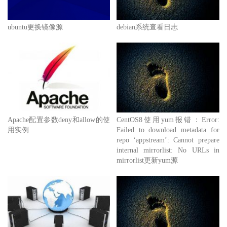
ubuntu更换镜像源
debian系统查看日志
Apache配置参数deny和allow的使
CentOS8使用yum报错：Error:
用实例
Failed to download metadata for
repo ‘appstream’: Cannot prepare
internal mirrorlist: No URLs in
mirrorlist更新yum源