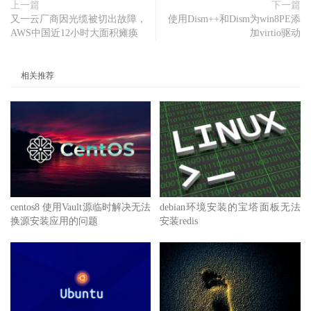
上一篇
下一篇
又一云厂商因光缆被切出故障，
使用Dism++和Dism为win8PE添
AWS中国近12小时大面积瘫痪
加virtio驱动
相关推荐
centos8 使用Vault源临时解决无法
debian环境安装的宝塔面板无法
换源安装应用的问题
安装redis