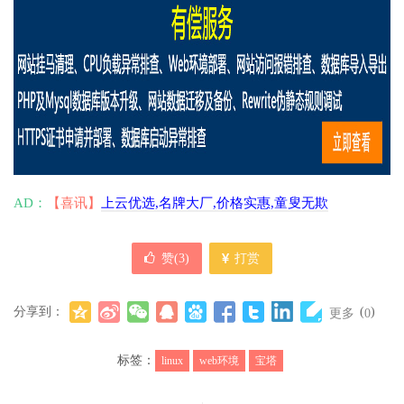
AD：
【喜讯】
上云优选,名牌大厂,价格实惠,童叟无欺
赞(
3
)
打赏
分享到：
(
)
更多
0
标签：
linux
web环境
宝塔