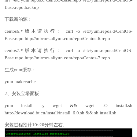
mv /etc/yum.repos.d/CentOS-Base.repo /etc/yum.repos.d/CentOS-
Base.repo.backup
下载新的源：
centos6.*版本请执行： curl -o /etc/yum.repos.d/CentOS-
Base.repo http://mirrors.aliyun.com/repo/Centos-6.repo
centos7.*版本请执行： curl -o /etc/yum.repos.d/CentOS-
Base.repo http://mirrors.aliyun.com/repo/Centos-7.repo
生成yum缓存：
yum makecache
2、安装宝塔面板
yum install -y wget && wget -O install.sh
http://download.bt.cn/install/install_6.0.sh && sh install.sh
安装过程预计10~20分钟左右。