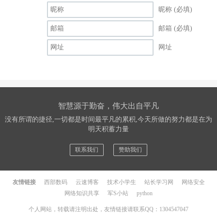
昵称 (必填)
邮箱 (必填)
网址
智慧源于勤奋，伟大出自平凡
没有所谓的捷径,一切都是时间最平凡的累积,今天所做的努力都是在为
明天积蓄力量
联系我们
赞助我们
友情链接
西部数码
云速博客
技术小学生
站长学习网
网络安全
网络知识共享
军S小站
python
个人网站，转载请注明出处，友情链接请联系QQ：1304547047